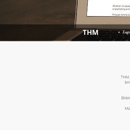
THM
Logo
THM, 
bir
Ekibi
Mük