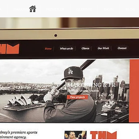
A
HAKKIMIZDA
HİZMETLER
İŞLERİMİZ
BASIN
BLOG