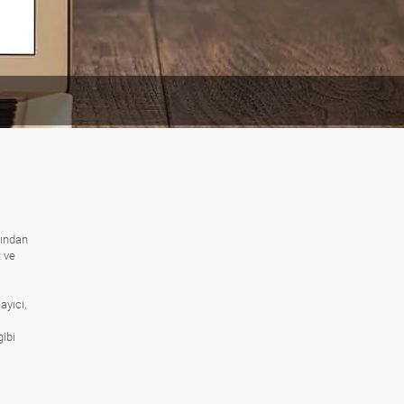
rından
R ve
ayıcı,
gibi